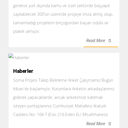
gerekse yurt dışında kamu ve özel sektörde başyapıt
sayılabilecek 300'ün üzerinde projeye imza atmış olup,
tamamladığı projelerin birçoğundan başarı ödülü ve
plaket almıştır.
Read More
Haberler
Soma Projesi Talep Belirleme Anket Çalışmamız Bugün
itibari ile başlamıştır, Kurumlara Anketör arkadaşlarımız
giderek yapacaklardır, ancak anketimize katılmak
isteyen yurttaşlarımız Cumhuriyet Mahallesi Atatürk
Caddesi No: 164-T (Eski 216 Evleri ELİ Misafirhanesi)
Soma adresindeki şantiyemize giderek oradan anket
Read More