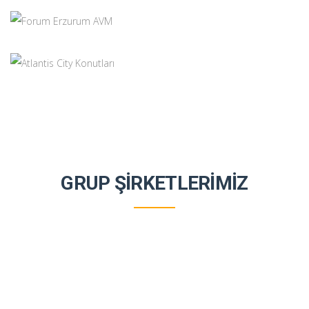
DIKMEN VADISI KONUTLARI
Konut / İşyeri
+
BATI PARK KONUTLARI
Konut / İşyeri
FORUM ERZURUM AVM
Alışveriş Merkezi
ATLANTIS CITY KONUTLARI
Konut / İşyeri
GRUP ŞİRKETLERİMİZ