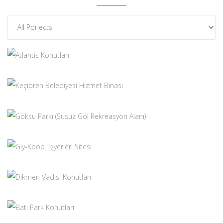
+
+
+
ATLANTIS KONUTLARI
Konut / İşyeri
+
KEÇIÖREN BELEDIYESI HIZMET BINASI
Kamu Kurumu
+
GÖKSU PARKI (SUSUZ GÖL REKREASYON ALANI)
+
GIY-KOOP. İŞYERLERI SITESI
Konut / İşyeri
+